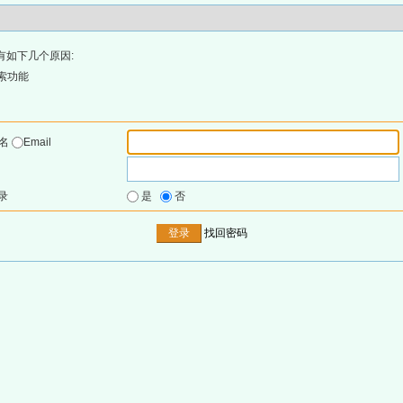
有如下几个原因:
索功能
户名
Email
录
是
否
找回密码